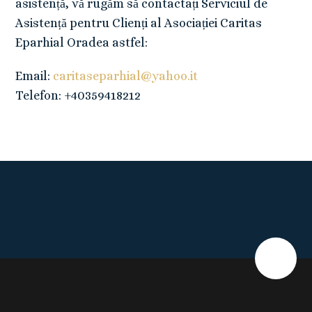
asistență, vă rugăm să contactați Serviciul de
Asistență pentru Clienți al Asociației Caritas
Eparhial Oradea astfel:
Email:
caritaseparhial@yahoo.it
Telefon: +40359418212