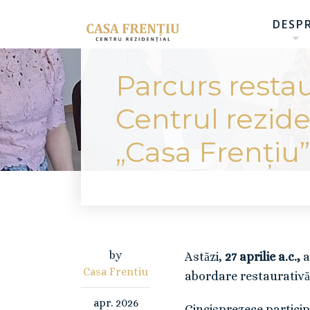
DESP
Parcurs restau
Centrul rezide
„Casa Frențiu”
by
Astăzi,
27 aprilie a.c.,
a
Casa Frentiu
abordare restaurativă”
apr.
2026
Cincisprezece particip