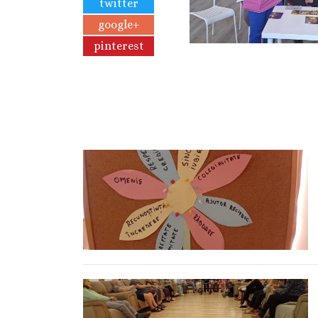
twitter
google+
pinterest