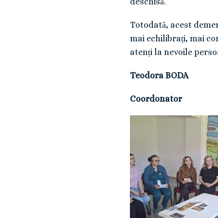
deschisă.
Totodată, acest demers 
mai echilibrați, mai co
atenți la nevoile perso
Teodora BODA
Coordonator