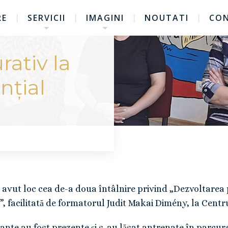
RE
SERVICII
IMAGINI
NOUTATI
CO
rativ la
nțial
 avut loc cea de-a doua întâlnire privind „Dezvoltarea p
, facilitată de formatorul Judit Makai Dimény, la Centru
ante au fost prezente și s-au lăsat antrenate în parcurg