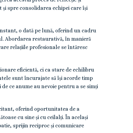
 și spre consolidarea echipei care își
onstant, o dată pe lună, oferind un cadru
cul. Abordarea restaurativă, în manieră
are relațiile profesionale se întăresc
nare eficientă, ci ca stare de echilibru
ntele sunt încurajate să își acorde timp
i de ce anume au nevoie pentru a se simți
itant, oferind oportunitatea de a
toase cu sine și cu ceilalți. În același
atie, sprijin reciproc și comunicare