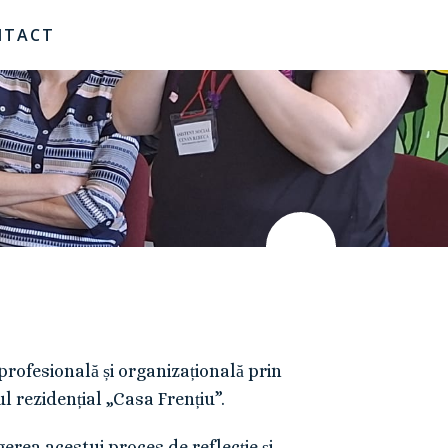
NTACT
rofesională și organizațională prin
l rezidențial „Casa Frențiu”.
erea acestui proces de reflecție și