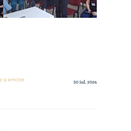
e și emoție
30
iul.
2026