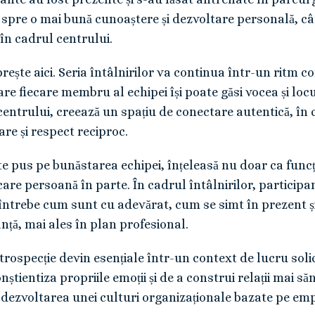
t spre o mai bună cunoaștere și dezvoltare personală, cât
 în cadrul centrului.
ește aici. Seria întâlnirilor va continua într-un ritm c
care fiecare membru al echipei își poate găsi vocea și lo
centrului, creează un spațiu de conectare autentică, în c
are și respect reciproc.
e pus pe bunăstarea echipei, înțeleasă nu doar ca funcțio
care persoană în parte. În cadrul întâlnirilor, participa
e întrebe cum sunt cu adevărat, cum se simt în prezent ș
anță, mai ales în plan profesional.
ospecție devin esențiale într-un context de lucru solic
nștientiza propriile emoții și de a construi relații mai sănă
a dezvoltarea unei culturi organizaționale bazate pe emp