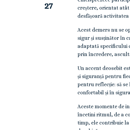
27
creștere, orientat atâ
desfășoară activitatea
Acest demers nu se opr
sigur și susținător în 
adaptată specificului 
prin încredere, ascult
Un accent deosebit est
și siguranță pentru fie
pentru reflecție: să s
confortabil și în sigur
Aceste momente de intr
încetini ritmul, de a co
timp, ele contribuie l