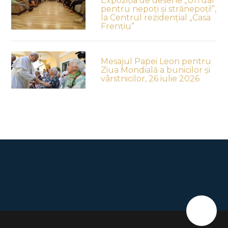
Expoziția de desene „Un dar
pentru nepoți și strănepoți!”,
la Centrul rezidențial „Casa
Frențiu”
Mesajul Papei Leon pentru
Ziua Mondială a bunicilor și
vârstnicilor, 26 iulie 2026