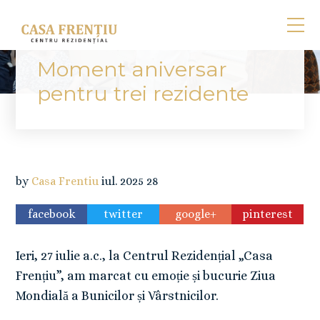
Moment aniversar
pentru trei rezidente
by
Casa Frentiu
iul.
2025
28
facebook
twitter
google+
pinterest
Ieri, 27 iulie a.c., la Centrul Rezidențial „Casa
Frențiu”, am marcat cu emoție și bucurie Ziua
Mondială a Bunicilor și Vârstnicilor.