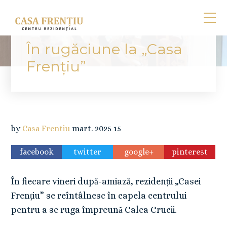
În rugăciune la „Casa
Frențiu”
by
Casa Frentiu
mart.
2025
15
facebook
twitter
google+
pinterest
În fiecare vineri după-amiază, rezidenții „Casei
Frențiu” se reîntâlnesc în capela centrului
pentru a se ruga împreună Calea Crucii.