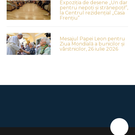
Expoziția de desene „Un dar
pentru nepoți și strănepoți!”,
la Centrul rezidențial „Casa
Frențiu”
Mesajul Papei Leon pentru
Ziua Mondială a bunicilor și
vârstnicilor, 26 iulie 2026