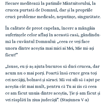
Fiecare meditează la patimile Mântuitorului, la
crucea purtată de Domnul, dar și la propriile
cruci: probleme medicale, neputințe, singurătate.
În calitate de preot capelan, încerc a mângâia
suferințele celor aflați în această casă, gândindu-
mă la cuvântul Domnului: „ceea ce veți face
unora dintre aceștia mai mici ai Mei, Mie mi-ați
făcut!”
„Isuse, eu ți-aș ajuta bucuros să duci crucea, dar
acum nu o mai porți. Poartă însă cruce grea toți
cei necăjiți, bolnavi și săraci. Mă voi sili să-i ajut pe
aceștia cât mai mult, pentru că Tu ai zis că ceea
ce am făcut unuia dintre aceștia, Ție ți-am făcut și
vei răsplăti în ziua judecății”. (Stațiunea V-a)