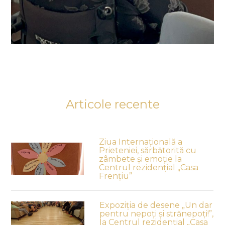
Articole recente
Ziua Internațională a
Prieteniei, sărbătorită cu
zâmbete și emoție la
Centrul rezidențial „Casa
Frențiu”
Expoziția de desene „Un dar
pentru nepoți și strănepoți!”,
la Centrul rezidențial „Casa