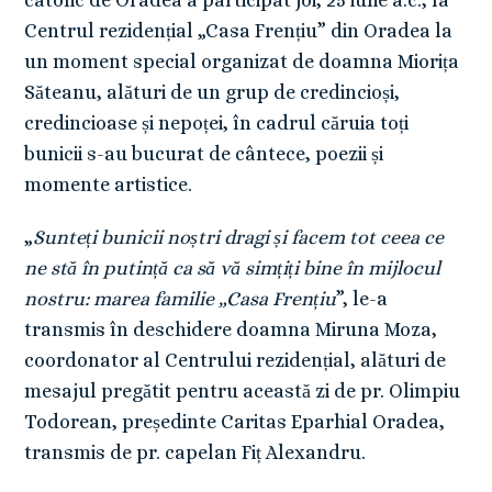
catolic de Oradea a participat joi, 25 iulie a.c., la
Centrul rezidențial „Casa Frențiu” din Oradea la
un moment special organizat de doamna Miorița
Săteanu, alături de un grup de credincioși,
credincioase și nepoței, în cadrul căruia toți
bunicii s-au bucurat de cântece, poezii și
momente artistice.
„
Sunteți bunicii noștri dragi și facem tot ceea ce
ne stă în putință ca să vă simțiți bine în mijlocul
nostru: marea familie „Casa Frențiu
”, le-a
transmis în deschidere doamna Miruna Moza,
coordonator al Centrului rezidențial, alături de
mesajul pregătit pentru această zi de pr. Olimpiu
Todorean, președinte Caritas Eparhial Oradea,
transmis de pr. capelan Fiț Alexandru.