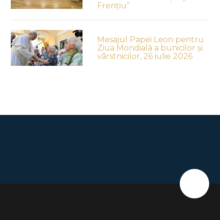
Frențiu”
Mesajul Papei Leon pentru
Ziua Mondială a bunicilor și
vârstnicilor, 26 iulie 2026