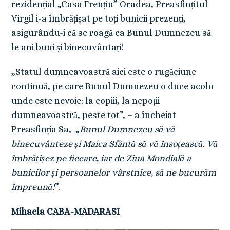
rezidențial „Casa Frențiu” Oradea, Preasfințitul
Virgil i-a îmbrățișat pe toți bunicii prezenți,
asigurându-i că se roagă ca Bunul Dumnezeu să
le ani buni și binecuvântați!
„Statul dumneavoastră aici este o rugăciune
continuă, pe care Bunul Dumnezeu o duce acolo
unde este nevoie: la copiii, la nepoții
dumneavoastră, peste tot”, – a încheiat
Preasfinția Sa, „
Bunul Dumnezeu să vă
binecuvânteze și Maica Sfântă să vă însoțească. Vă
îmbrățișez pe fiecare, iar de Ziua Mondială a
bunicilor și persoanelor vârstnice, să ne bucurăm
împreună!
”.
Mihaela CABA-MADARASI