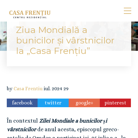
Ziua Mondială a
bunicilor și vârstnicilor
la „Casa Frențiu”
by
Casa Frentiu
iul.
2024
29
facebook
twitter
google+
pinterest
În contextul
Zilei Mondiale a bunicilor și
vârstnicilor
de anul acesta, episcopul greco-