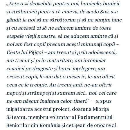
„
Este o zi deosebită pentru noi, bunicele, bunicii
și străbunicii pentru că cineva, de acolo Sus, s-a
gândit la noi să ne sărbătorim și să ne simțim bine
și cu această zi să ne aducem aminte de toate
etapele vieții noastre, să ne aducem aminte că și
noi am fost copii precum acești minunați copii –
Ceata lui Pițigoi – am trecut și prin adolescență,
am trecut și prin maturitate, am întemeiat
căsnicii pe dragoste și bună-înțelegere, am
crescut copii, le-am dat o meserie, le-am oferit
ceea ce le trebuie. Au trecut anii, ne-au oferit
nepoți și strănepoți și suntem aici… noi, cei care
ne-am născut înaintea celor tineri.
” – a spus
inițiatoarea acestui proiect, doamna Miorița
Săteanu, membru voluntar al Parlamentului
Seniorilor din România și cetățean de onoare al