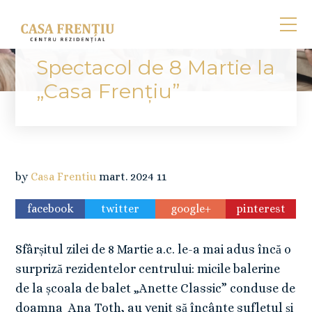
Spectacol de 8 Martie la
„Casa Frențiu”
by
Casa Frentiu
mart.
2024
11
facebook
twitter
google+
pinterest
Sfârșitul zilei de 8 Martie a.c. le-a mai adus încă o
surpriză rezidentelor centrului: micile balerine
de la școala de balet „Anette Classic” conduse de
doamna Ana Toth, au venit să încânte sufletul și