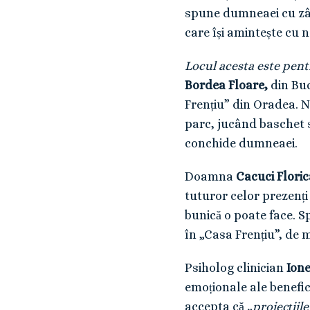
spune dumneaei cu zâm
care își amintește cu n
Locul acesta este pent
Bordea Floare,
din Buc
Frențiu” din Oradea. Ne
parc, jucând baschet 
conchide dumneaei.
Doamna
Cacuci Floric
tuturor celor prezenți
bunică o poate face. S
în „Casa Frențiu”, de mu
Psiholog clinician
Ion
emoționale ale benefic
accepta că
„proiecțiil