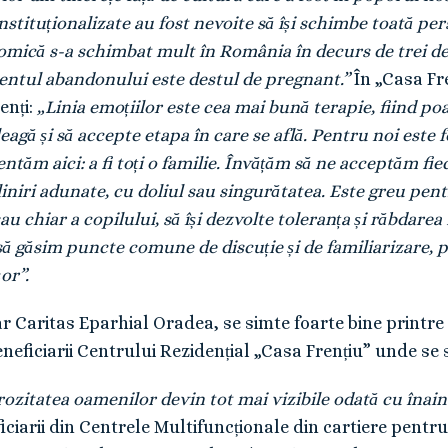
stituționalizate au fost nevoite să își schimbe toată per
nomică s-a schimbat mult în România în decurs de trei dece
mentul abandonului este destul de pregnant.”
În „Casa Fre
zenți:
„Linia emoțiilor este cea mai bună terapie, fiind p
țeleagă și să accepte etapa în care se află. Pentru noi est
ăm aici: a fi toți o familie. Învățăm să ne acceptăm fieca
niri adunate, cu doliul sau singurătatea. Este greu pentr
u chiar a copilului, să își dezvolte toleranța și răbdarea fa
 găsim puncte comune de discuție și de familiarizare, p
or”.
 Caritas Eparhial Oradea, se simte foarte bine printre p
neficiarii Centrului Rezidențial „Casa Frențiu” unde se s
rozitatea oamenilor devin tot mai vizibile odată cu înain
iciarii din Centrele Multifuncționale din cartiere pentru