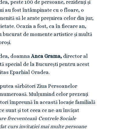
dea, peste 100 de persoane, rezidenți și
ui au fost întâmpinate cu o floare, o
enită să le arate prețuirea celor din jur,
etate. Ocazia a fost, ca în fiecare an,
-au bucurat de momente artistice și multă
roși.
radea, doamna
Anca Grama,
director al
tă special de la București pentru acest
itas Eparhial Oradea.
 putea sărbători Ziua Persoanelor
ât numeroasă. Mulțumind celor prezenți
ători împreună în această locație familială
e sunt și tot ceea ce ne-au învățat
care frecventează Centrele Sociale
u dat curs invitației mai multe persoane