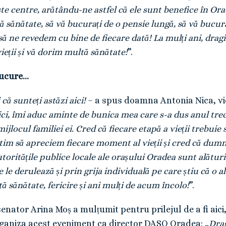
te centre, arătându-ne astfel că ele sunt benefice în O
 sănătate, să vă bucurați de o pensie lungă, să vă bucuraț
i să ne revedem cu bine de fiecare dată! La mulți ani, dra
ieții și vă dorim multă sănătate!
”.
bucure…
că sunteți astăzi aici!
– a spus doamna Antonia Nica, vic
i, îmi aduc aminte de bunica mea care s-a dus anul trecut
mijlocul familiei ei. Cred că fiecare etapă a vieții trebuie 
 știm să apreciem fiecare moment al vieții și cred că dum
utoritățile publice locale ale orașului Oradea sunt alătu
re le derulează și prin grija individuală pe care știu că o 
ănătate, fericire și ani mulți de acum încolo!
”.
nator Arina Moș a mulțumit pentru prilejul de a fi aici,
organiza acest eveniment ca director DASO Oradea:
„Drag