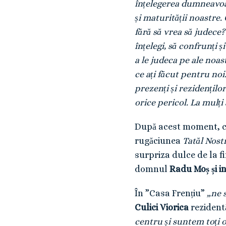
înțelegerea dumneavoas
și maturității noastre.
fără să vrea să judece? 
înțelegi, să confrunți 
a le judeca pe ale noa
ce ați făcut pentru no
prezenți și rezidențilo
orice pericol. La mulți 
După acest moment, cei
rugăciunea
Tatăl Nost
surpriza dulce de la f
domnul
Radu Moș și inv
În ”Casa Frențiu”
„ne 
Culici Viorica
rezident
centru și suntem toți o 