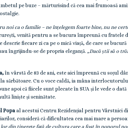
betul pe buze – mărturisind că cea mai frumoasă aminti
ostalgie.
ru noi ca o familie – ne înțelegem foarte bine, nu ne ce
urești, venită pentru a se bucura împreună cu fratele dâ
 descrie fiecare zi ca pe o mică viață, de care se bucură 
sau îngrijindu-se de propria eleganță.
„Dacă știi să o tră
a,
în vârstă de 83 de ani, este aici împreună cu soțul d
 la sărbătoare. Cu o voce caldă, ia mâna interlocutorul
pune apoi că fiicele sunt plecate în SUA și le vede o da
ltă liniște și seninătate.
el Popa
al acestui Centru Rezidențial pentru Vârstnici di
iarilor, consideră că dificultatea cea mai mare a persoa
e lor din tinerețe față de cultura care a fost în poporul n