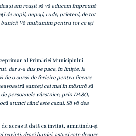
radea și am reușit să vă aducem împreună
i de copii, nepoți, rude, prieteni, de tot
gi bunici! Vă mulțumim pentru tot ce ați
eprimar al Primăriei Municipiului
, dar s-a dus pe pace, în liniște, la
să fie o sursă de fericire pentru fiecare
neavoastră sunteți cei mai în măsură să
ri de persoanele vârstnice, prin DASO,
alocă atunci când este cazul. Să vă dea
 de această dată ca invitat, amintindu-și
i părinți, dragi bunici, astăzi este despre