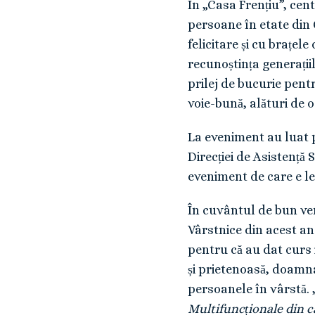
În „Casa Frențiu”, cen
persoane în etate din 
felicitare și cu brațe
recunoștința generațiil
prilej de bucurie pent
voie-bună, alături de 
La eveniment au luat
Direcției de Asistenț
eveniment de care e le
În cuvântul de bun ve
Vârstnice din acest an
pentru că au dat curs i
și prietenoasă, doamna
persoanele în vârstă. 
Multifuncționale din ca