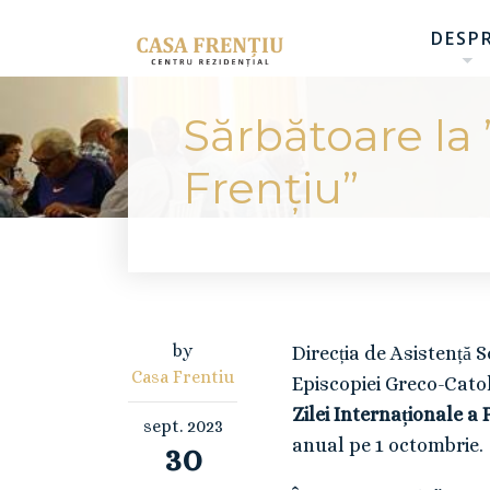
DESP
Sărbătoare la
Frențiu”
by
Direcția de Asistență 
Casa Frentiu
Episcopiei Greco-Catol
Zilei Internaționale a
sept.
2023
anual pe 1 octombrie.
30