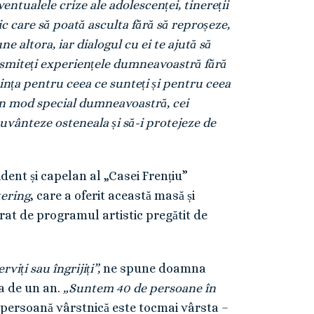
tualele crize ale adolescenței, tinereții
ic care să poată asculta fără să reproșeze,
ne altora, iar dialogul cu ei te ajută să
ransmiteți experiențele dumneavoastră fără
ința pentru ceea ce sunteți și pentru ceea
 în mod special dumneavoastră, cei
ecuvânteze osteneala și să-i protejeze de
ent și capelan al „Casei Frențiu”
tering
, care a oferit această masă și
urat de programul artistic pregătit de
iți sau îngrijiți”,
ne spune doamna
a de un an.
„Suntem 40 de persoane în
persoană vârstnică este tocmai vârsta –