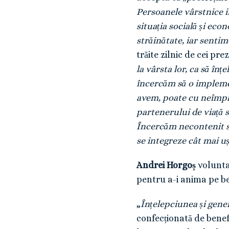
Persoanele vârstnice in
situația socială și eco
străinătate, iar senti
trăite zilnic de cei pre
la vârsta lor, ca să în
încercăm să o implement
avem, poate cu neîmpli
partenerului de viață sa
Încercăm necontenit să
se integreze cât mai uș
Andrei Horgoș
voluntar
pentru a-i anima pe be
„
Înțelepciunea și gene
confecționată de benef