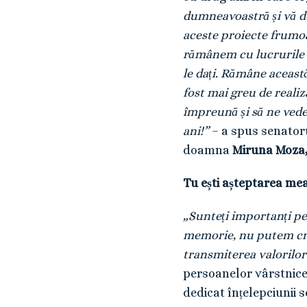
dumneavoastră și vă d
aceste proiecte frumoa
rămânem cu lucrurile f
le dați. Rămâne aceast
fost mai greu de realiz
împreună și să ne vede
ani!”
– a spus senatoru
doamna
Miruna Moza
Tu ești așteptarea m
„Sunteți importanți pen
memorie, nu putem cred
transmiterea valorilor
persoanelor vârstnice 
dedicat înțelepciunii s