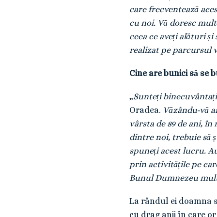
care frecventează aces
cu noi. Vă doresc multă
ceea ce aveți alături ș
realizat pe parcursul v
Cine are bunici să se 
„
Sunteți binecuvântați 
Oradea.
Văzându-vă aic
vârsta de 89 de ani, în 
dintre noi, trebuie să
spuneți acest lucru. A
prin activitățile pe ca
Bunul Dumnezeu multă s
La rândul ei doamna se
cu drag anii în care 