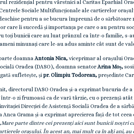
trul rezidențial pentru vârstnici al Caritas Eparhial Ora
Centrele Sociale Multifuncționale ale cartierelor orașul
le deschise pentru a se bucura împreună de o sărbătoare m
or care îi succedă și importanța pe care o au pentru soci
ru toți bunicii care au luat prânzul ca într-o familie, s
oameni minunați care le-au adus aminte cât sunt de valo
 parte doamna
Antonia Nica,
viceprimar al orașului O
ă Socială Oradea (DASO), doamna senator
Arina Moș,
sosi
gată sufletește, și
pr. Olimpiu Todorean,
președinte Car
nit, directorul DASO Oradea și-a exprimat bucuria de a
 într-o zi frumoasă ca de vară târzie, cu o prezență at
nvitației Direcției de Asistență Socială Oradea de a sărb
 Anca Grama și-a exprimat aprecierea față de tot ceea c
„
Mare parte dintre cei prezenți aici sunt bunicii noștri 
rtierele orașului. În acest an, mai mult ca în alți ani, a