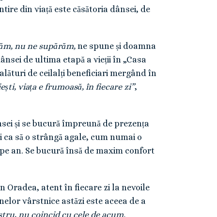
re din viață este căsătoria dânsei, de
rtăm, nu ne supărăm,
ne spune și doamna
nsei de ultima etapă a vieții în „Casa
alături de ceilalți beneficiari mergând în
iești, viața e frumoasă, în fiecare zi”
,
ânsei și se bucură împreună de prezența
ui ca să o strângă agale, cum numai o
tă pe an. Se bucură însă de maxim confort
n Oradea, atent în fiecare zi la nevoile
nelor vârstnice astăzi este aceea de a
ostru, nu coincid cu cele de acum.