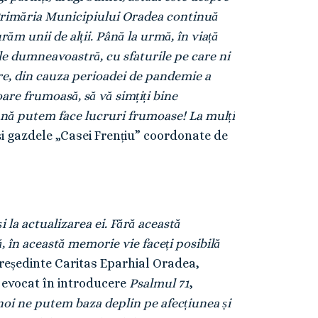
Primăria Municipiului Oradea continuă
m unii de alții. Până la urmă, în viață
le dumneavoastră, cu sfaturile pe care ni
re, din cauza perioadei de pandemie a
oare frumoasă, să vă simțiți bine
ună putem face lucruri frumoase! La mulți
și gazdele „Casei Frențiu” coordonate de
 la actualizarea ei. Fără această
în această memorie vie faceți posibilă
reședinte Caritas Eparhial Oradea,
a evocat în introducere
Psalmul 71
,
oi ne putem baza deplin pe afecțiunea și