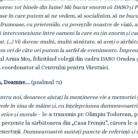
oresc tot binele din lume! Mă bucur enorm că DASO și 
se în care putem să ne vedem, să socializăm, să ne bucură
rumoase, cu prieteniile, cu poveștile noastre de viață, a
ă interconexiune între oameni la care eu țin enorm și ca
at. (…) Vă doresc multă, multă sănătate, să aveți o sărbăt
m ori de câte ori putem la astfel de evenimente. Împre
l Arina Moș, felicitând colegii din cadru DASO Oradea 
,
coordonator al Centrului pentru Vârstnici.
ea, Doamne….
(psalmul 71)
tru noi, deoarece ajutați la menținerea vie a memoriei și
e în ziua de mâine și, cu înțelepciunea dumneavoastră, 
 etice și morale
– le-a transmis pr. Olimpiu Todorean, p
prezente la sărbătoarea din „Casa Frențiu”, cărora le-
enectuții.
Dumneavoastră sunteți puncte de referință și n