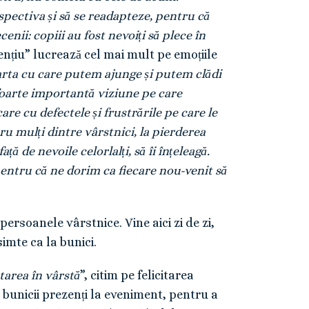
spectiva și să se readapteze, pentru că
nii: copiii au fost nevoiți să plece în
nțiu” lucrează cel mai mult pe emoțiile
oarta cu care putem ajunge și putem clădi
e foarte importantă viziune pe care
re cu defectele și frustrările pe care le
u mulți dintre vârstnici, la pierderea
ță de nevoile celorlalți, să îi înțeleagă.
entru că ne dorim ca fiecare nou-venit să
ersoanele vârstnice. Vine aici zi de zi,
imte ca la bunici.
tarea în vârstă
”, citim pe felicitarea
 bunicii prezenți la eveniment, pentru a