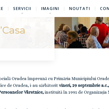
RE
SERVICII
IMAGINI
NOUTATI
CO
 ”Casa
Socială Oradea împreună cu Primăria Municipiului Orade
ice de Oradea, i-au sărbătorit
vineri, 29 septembrie a.c.,
 Persoanelor Vârstnice,
instituită în 1991 de Organizația