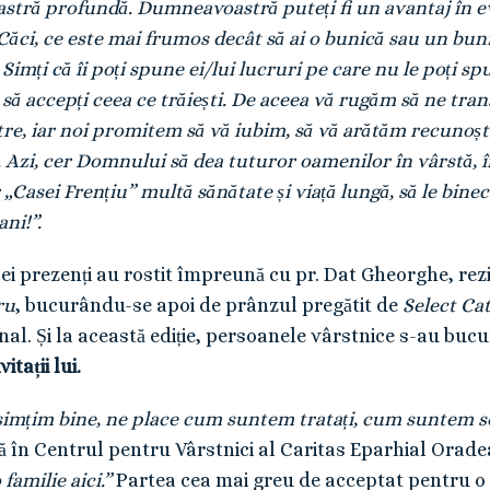
tră profundă. Dumneavoastră puteți fi un avantaj în even
 Căci, ce este mai frumos decât să ai o bunică sau un bun
Simți că îi poți spune ei/lui lucruri pe care nu le poți spu
și să accepți ceea ce trăiești. De aceea vă rugăm să ne t
stre, iar noi promitem să vă iubim, să vă arătăm recunoșt
i. Azi, cer Domnului să dea tuturor oamenilor în vârstă,
r „Casei Frențiu” multă sănătate și viață lungă, să le bin
ani!”.
 prezenți au rostit împreună cu pr. Dat Gheorghe, rezid
ru
, bucurându-se apoi de prânzul pregătit de
Select Ca
inal. Și la această ediție, persoanele vârstnice s-au buc
itații lui.
simțim bine, ne place cum suntem tratați, cum suntem serv
ă în Centrul pentru Vârstnici al Caritas Eparhial Orade
familie aici.”
Partea cea mai greu de acceptat pentru o 