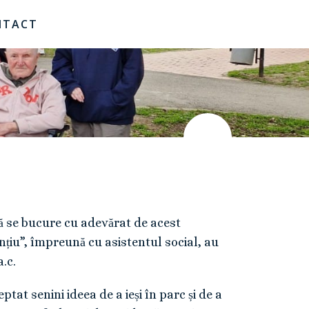
NTACT
să se bucure cu adevărat de acest
nțiu”, împreună cu asistentul social, au
a.c.
ptat senini ideea de a ieși în parc și de a