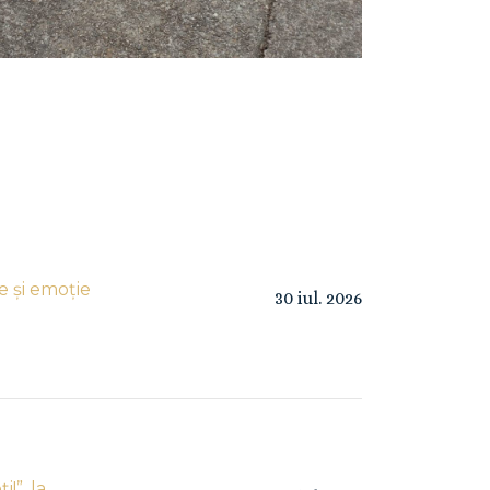
e și emoție
30
iul.
2026
!”, la