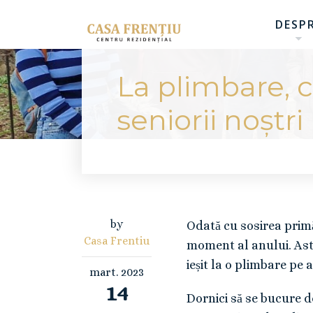
DESP
La plimbare, 
seniorii noștri
by
Odată cu sosirea primă
Casa Frentiu
moment al anului. Astf
ieșit la o plimbare pe 
mart.
2023
14
Dornici să se bucure de