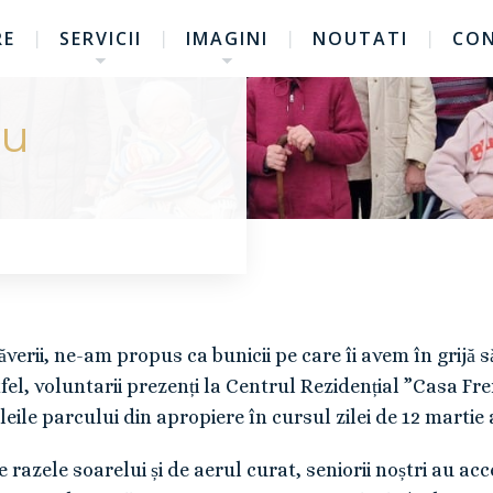
RE
SERVICII
IMAGINI
NOUTATI
CO
cu
verii, ne-am propus ca bunicii pe care îi avem în grijă 
el, voluntarii prezenți la Centrul Rezidențial ”Casa Fre
aleile parcului din apropiere în cursul zilei de 12 martie 
 razele soarelui și de aerul curat, seniorii noștri au acce