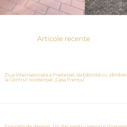
Articole recente
Ziua Internațională a Prieteniei, sărbătorită cu zâmbet
la Centrul rezidențial „Casa Frențiu”
Expoziția de desene „Un dar pentru nepoți și strănepoți