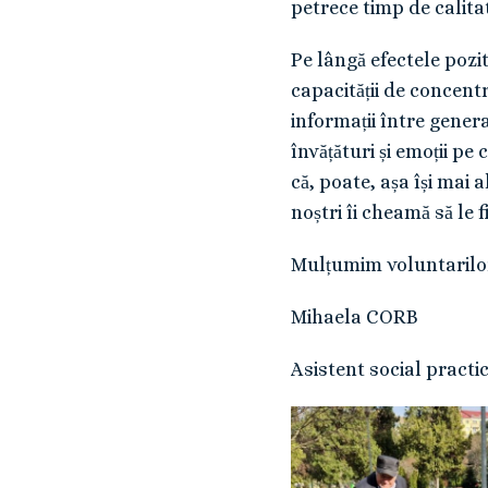
petrece timp de calitat
Pe lângă efectele pozi
capacității de concent
informații între genera
învățături și emoții pe
că, poate, așa își mai a
noștri îi cheamă să le 
Mulțumim voluntarilor 
Mihaela CORB
Asistent social practi