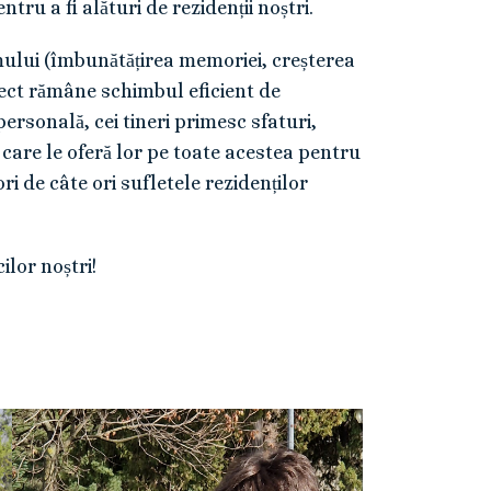
ru a fi alături de rezidenții noștri.
smului (îmbunătățirea memoriei, creșterea
pect rămâne schimbul eficient de
 personală, cei tineri primesc sfaturi,
or care le oferă lor pe toate acestea pentru
ori de câte ori sufletele rezidenților
lor noștri!