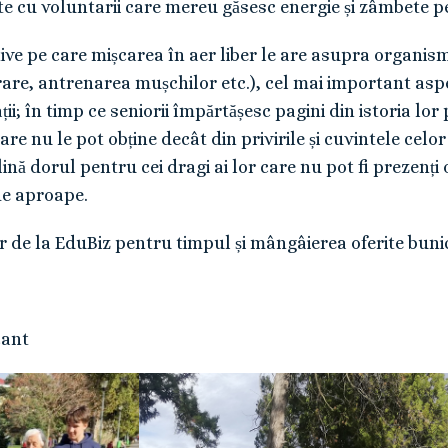
e cu voluntarii care mereu găsesc energie și zâmbete pent
tive pe care mișcarea în aer liber le are asupra organi
rare, antrenarea mușchilor etc.), cel mai important as
ții; în timp ce seniorii împărtășesc pagini din istoria lor
 care nu le pot obține decât din privirile și cuvintele cel
lină dorul pentru cei dragi ai lor care nu pot fi prezenți 
fie aproape.
de la EduBiz pentru timpul și mângâierea oferite bunici
cant