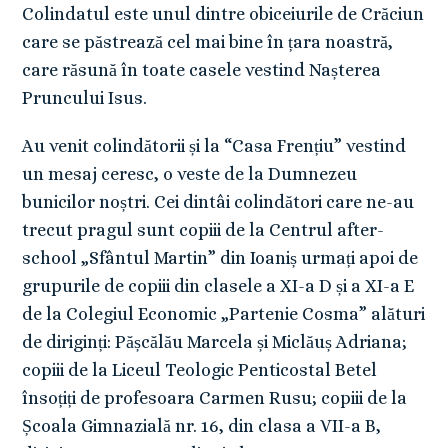
Colindatul este unul dintre obiceiurile de Crăciun
care se păstrează cel mai bine în țara noastră,
care răsună în toate casele vestind Nașterea
Pruncului Isus.
Au venit colindătorii și la “Casa Frențiu” vestind
un mesaj ceresc, o veste de la Dumnezeu
bunicilor noștri. Cei dintâi colindători care ne-au
trecut pragul sunt copiii de la Centrul after-
school „Sfântul Martin” din Ioaniș urmați apoi de
grupurile de copiii din clasele a XI-a D și a XI-a E
de la Colegiul Economic „Partenie Cosma” alături
de diriginți: Pășcălău Marcela și Miclăuș Adriana;
copiii de la Liceul Teologic Penticostal Betel
însoțiți de profesoara Carmen Rusu; copiii de la
Școala Gimnazială nr. 16, din clasa a VII-a B,