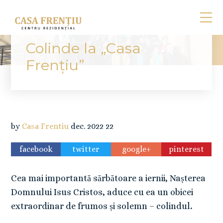
Colinde la „Casa
Frențiu”
by
Casa Frentiu
dec.
2022
22
facebook
twitter
google+
pinterest
Cea mai importantă sărbătoare a iernii, Nașterea
Domnului Isus Cristos, aduce cu ea un obicei
extraordinar de frumos și solemn – colindul
.