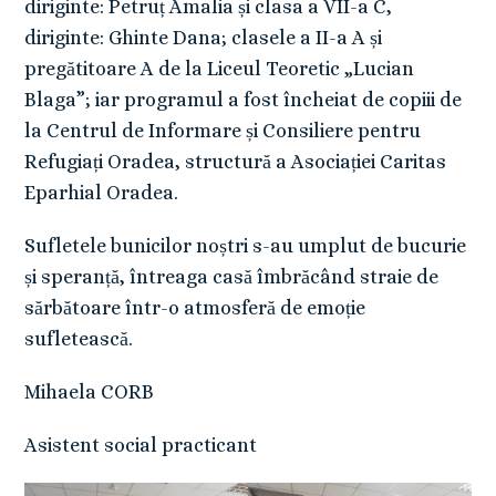
diriginte: Petruț Amalia și clasa a VII-a C,
diriginte: Ghinte Dana; clasele a II-a A și
pregătitoare A de la Liceul Teoretic „Lucian
Blaga”; iar programul a fost încheiat de copiii de
la Centrul de Informare și Consiliere pentru
Refugiați Oradea, structură a Asociației Caritas
Eparhial Oradea.
Sufletele bunicilor noștri s-au umplut de bucurie
și speranță, întreaga casă îmbrăcând straie de
sărbătoare într-o atmosferă de emoție
sufletească.
Mihaela CORB
Asistent social practicant