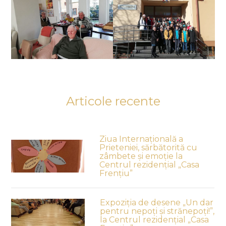
Articole recente
Ziua Internațională a
Prieteniei, sărbătorită cu
zâmbete și emoție la
Centrul rezidențial „Casa
Frențiu”
Expoziția de desene „Un dar
pentru nepoți și strănepoți!”,
la Centrul rezidențial „Casa