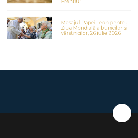
Frențiu”
Mesajul Papei Leon pentru
Ziua Mondială a bunicilor și
vârstnicilor, 26 iulie 2026