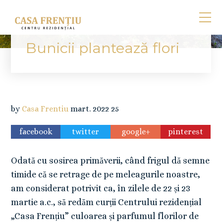
Bunicii plantează flori
by
Casa Frentiu
mart.
2022
25
facebook
twitter
google+
pinterest
Odată cu sosirea primăverii, când frigul dă semne
timide că se retrage de pe meleagurile noastre,
am considerat potrivit ca, în zilele de 22 și 23
martie a.c., să redăm curții Centrului rezidențial
„Casa Frențiu” culoarea și parfumul florilor de