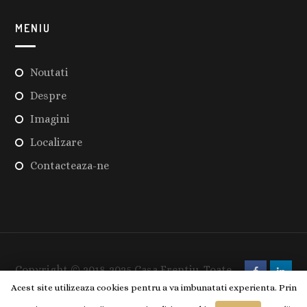
MENIU
Noutati
Despre
Imagini
Localizare
Contacteaza-ne
Copyright © 2018-2025 Casa Frentiu. Toate
Acest site utilizeaza cookies pentru a va imbunatati experienta. Prin
drepturile rezervate.