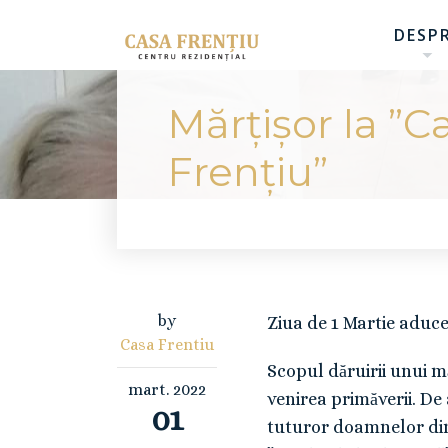
DESP
Mărțișor la ”C
Frențiu”
by
Ziua de 1 Martie aduce
Casa Frentiu
Scopul dăruirii unui mă
mart.
2022
venirea primăverii. De
01
tuturor doamnelor din „