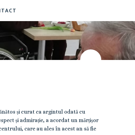
NTACT
ănătos și curat ca argintul odată cu
spect și admirație, a acordat un mărțișor
centrului, care au ales în acest an să fie