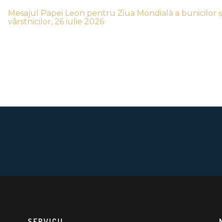
Mesajul Papei Leon pentru Ziua Mondială a bunicilor ș
vârstnicilor, 26 iulie 2026
SERVICII