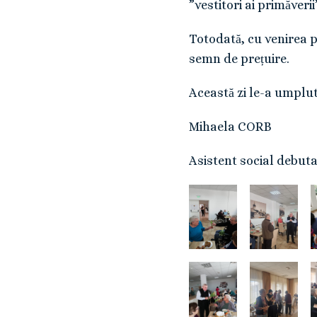
”vestitori ai primăverii”
Totodată, cu venirea p
semn de prețuire.
Această zi le-a umplut
Mihaela CORB
Asistent social debut