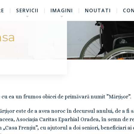
RE
SERVICII
IMAGINI
NOUTATI
CO
asa
 cu ea un frumos obicei de primăvară numit ”Mărțișor”.
rțișor este de a avea noroc în decursul anului, de a fi s
 aceea, Asociația Caritas Eparhial Oradea, în semn de re
Casa Frențiu”, cu ajutorul a doi seniori, beneficiari ai 