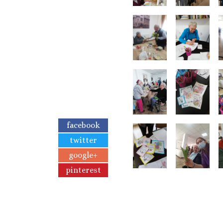
facebook
twitter
google+
pinterest