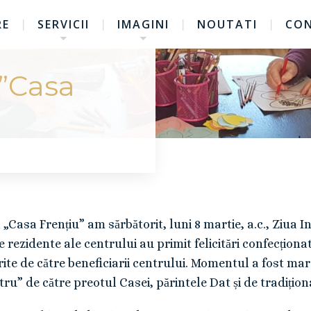
RE
SERVICII
IMAGINI
NOUTATI
CO
 ”Casa
„Casa Frențiu” am sărbătorit, luni 8 martie, a.c., Ziua In
rezidente ale centrului au primit felicitări confecționat
ite de către beneficiarii centrului. Momentul a fost marc
ru” de către preotul Casei, părintele Dat și de tradițion