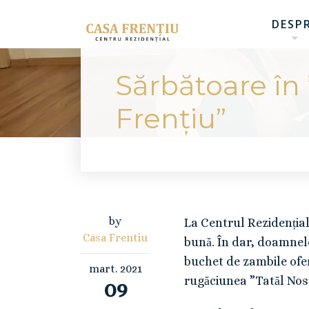
DESP
Sărbătoare în
Frențiu”
by
La Centrul Rezidențial 
Casa Frentiu
bună. În dar, doamnele 
buchet de zambile ofer
mart.
2021
rugăciunea ”Tatăl Nost
09