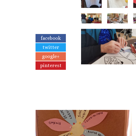
facebook
twitter
google+
pinterest