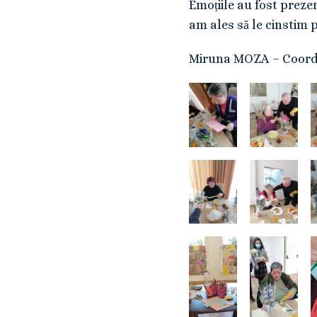
Emoțiile au fost preze
am ales să le cinstim 
Miruna MOZA – Coor