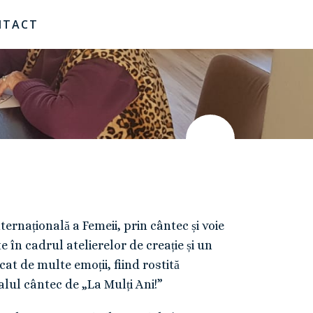
NTACT
ternațională a Femeii, prin cântec și voie
e în cadrul atelierelor de creație și un
at de multe emoții, fiind rostită
alul cântec de „La Mulți Ani!”