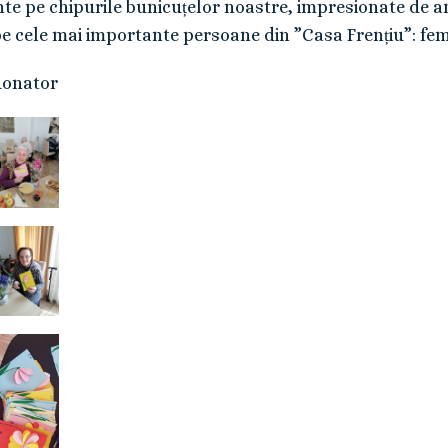
nte pe chipurile bunicuțelor noastre, impresionate de a
pe cele mai importante persoane din ”Casa Frențiu”: fem
donator