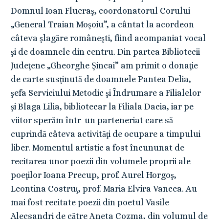
Domnul Ioan Flueraş, coordonatorul Corului
„General Traian Moşoiu”, a cântat la acordeon
câteva şlagăre româneşti, fiind acompaniat vocal
şi de doamnele din centru. Din partea Bibliotecii
Judeţene „Gheorghe Şincai” am primit o donaţie
de carte susţinută de doamnele Pantea Delia,
şefa Serviciului Metodic şi Îndrumare a Filialelor
şi Blaga Lilia, bibliotecar la Filiala Dacia, iar pe
viitor sperăm într-un parteneriat care să
cuprindă câteva activităţi de ocupare a timpului
liber. Momentul artistic a fost încununat de
recitarea unor poezii din volumele proprii ale
poeţilor Ioana Precup, prof. Aurel Horgoş,
Leontina Costruţ, prof. Maria Elvira Vancea. Au
mai fost recitate poezii din poetul Vasile
Alecsandri de către Aneta Cozma, din volumul de