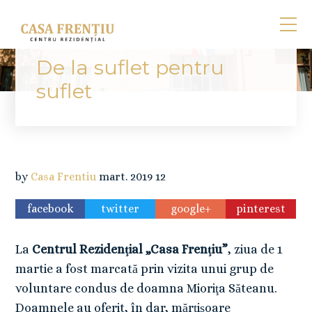
De la suflet pentru
suflet
by
Casa Frentiu
mart.
2019
12
facebook
twitter
google+
pinterest
La
Centrul Rezidenţial „Casa Frenţiu”
, ziua de 1
martie a fost marcată prin vizita unui grup de
voluntare condus de doamna Mioriţa Săteanu.
Doamnele au oferit, în dar, mărţişoare