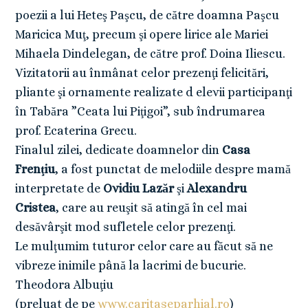
poezii a lui Heteş Paşcu, de către doamna Paşcu
Maricica Muţ, precum şi opere lirice ale Mariei
Mihaela Dindelegan, de către prof. Doina Iliescu.
Vizitatorii au înmânat celor prezenţi felicitări,
pliante şi ornamente realizate d elevii participanţi
în Tabăra ”Ceata lui Piţigoi”, sub îndrumarea
prof. Ecaterina Grecu.
Finalul zilei, dedicate doamnelor din
Casa
Frenţiu
, a fost punctat de melodiile despre mamă
interpretate de
Ovidiu Lazăr
şi
Alexandru
Cristea
, care au reuşit să atingă în cel mai
desăvârşit mod sufletele celor prezenţi.
Le mulţumim tuturor celor care au făcut să ne
vibreze inimile până la lacrimi de bucurie.
Theodora Albuţiu
(preluat de pe
www.caritaseparhial.ro
)