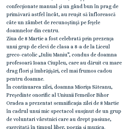
confecţionate manual şi un gând bun în prag de
primăvară astfel încât, au reuşit să înflorească
câte un zâmbet de recunoştinţă pe feţele
doamnelor din centru.
Ziua de 8 Martie a fost celebrată prin prezenţa
unui grup de elevi de clasa a 8-a de la Liceul
greco-catolic „Iuliu Maniu”, condus de doamna
profesoară Ioana Ciupleu, care au dăruit cu mare
drag flori şi îmbrăţişări, cel mai frumos cadou
pentru doamne.
În continuarea zilei, doamna Mioriţa Săteanu,
Preşedinte onorific al Uniunii Femeilor Bihor
Oradea a prezentat semnificaţia zilei de 8 Martie
în cadrul unui mic spectacol susţinut de un grup
de voluntari vârstnici care au drept pasiune,
exercitată în timpul liber, poezia şi muzica.